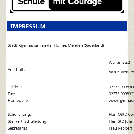
IMPRESSUM
Städt. Gymnasium an der Hönne, Menden (Sauerland)
Walramstr.2
Anschrift:
58706 Mende
Telefon:
02373-903830
Fax:
02373-903832
Homepage
www.gymnasi
Schulleitung:
Herr OStD C
Stellvert. Schulleitung
Herr StD John
Sekretariat
Frau Rebbert,