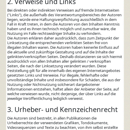
2. Verweise und Links
Bei direkten oder indirekten Verweisen auf fremde Internetseiten
("Links"), die außerhalb des Verantwortungsbereiches der Autoren
liegen, würde eine Haftungsverpflichtung ausschließlich in dem
Fall in Kraft treten, in dem die Autoren von den Inhalten Kenntnis
haben und es ihnen technisch möglich und zumutbar wäre, die
Nutzung im Falle rechtswidriger Inhalte zu verhindern.
Die Autoren erklären daher ausdrücklich, dass zum Zeitpunkt der
Linksetzung die entsprechenden verlinkten Seiten frei von
illegalen Inhalten waren. Die Autoren haben keinerlei Einfluss auf
die aktuelle und zukünftige Gestaltung und auf die Inhalte der
gelinkten/verknüpften Seiten. Deshalb distanzieren sie sich hiermit
ausdrücklich von allen Inhalten aller gelinkten / verknüpften
Seiten, die nach der Linksetzung verändert wurden. Diese
Feststellung gilt für alle innerhalb des eigenen Internetangebotes
gesetzten Links und Verweise. Für illegale, fehlerhafte oder
unvollständige Inhalte und insbesondere für Schäden, die aus der
Nutzung oder Nichtnutzung solcherart dargebotener
Informationen entstehen, haftet allein der Anbieter der Seite, auf
welche verwiesen wurde, nicht derjenige, der über Links auf die
jeweilige Veröffentlichung lediglich verweist.
3. Urheber- und Kennzeichenrecht
Die Autoren sind bestrebt, in allen Publikationen die
Urheberrechte der verwendeten Grafiken, Tondokumente,
Videosequenzen und Texte zu beachten, von ihm selbst erstellte