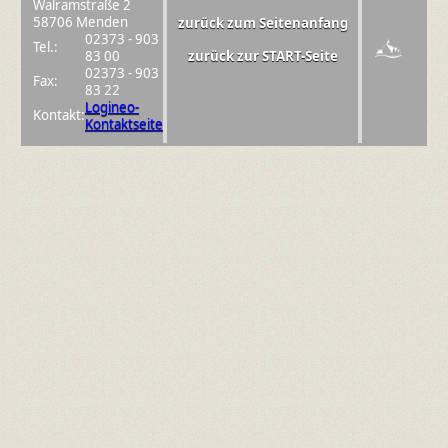
Walramstraße 2
58706 Menden
zurück zum Seitenanfang
02373 - 903
Tel.:
83 00
zurück zur START-Seite
02373 - 903
Fax:
83 22
Logineo-
Kontakt:
Kontaktseite